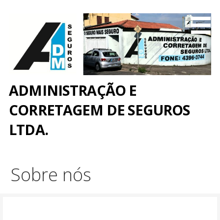
I
r
d
i
r
e
t
ADMINISTRAÇÃO E
o
p
CORRETAGEM DE SEGUROS
a
LTDA.
r
a
o
c
Sobre nós
o
n
t
e